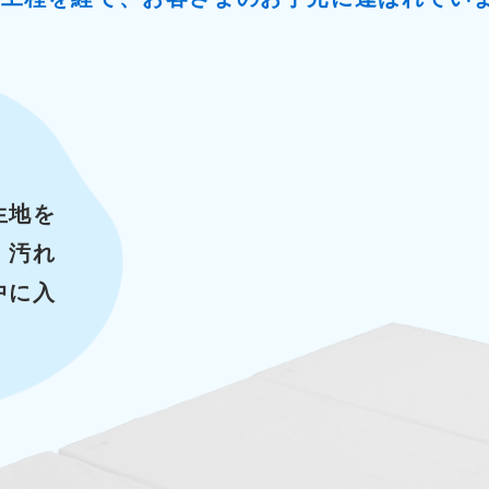
生地を
、汚れ
中に入