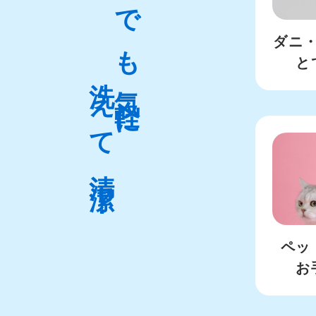
いつでも気軽に
ダニ
と
洗えて清潔！
ペッ
お